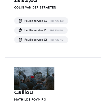
1992,83
COLIN VAN DER STRAETEN
Feuille service J3
PDF 120 KO
Feuille service J1
PDF 118 KO
Feuille service J2
PDF 122 KO
Caillou
MATHILDE POYMIRO