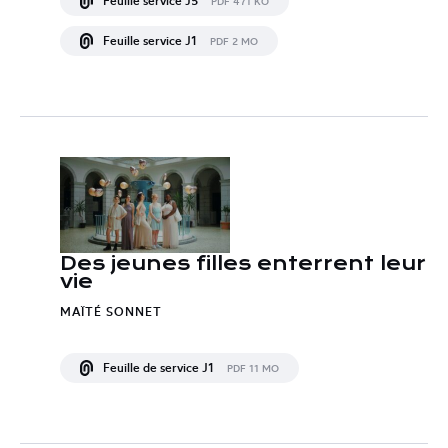
Feuille service J5
PDF 471 KO
Feuille service J1
PDF 2 MO
Des jeunes filles enterrent leur
vie
MAÏTÉ SONNET
Feuille de service J1
PDF 11 MO