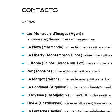
découverte et la réflexion : exploration des co
secteur :
plateforme COMETT, quizz, etc.
CONTACTS
Le matin de 10 h à 12 h
CINÉMAS
L’après-midi de 14 h à 16 h
MATERNELLE (DURÉE : 1H)
Les Montreurs d’images (Agen)
:
Merci de vous rapprocher de votre cinéma de sect
lauravanroy@lesmontreursdimages.com
dessous)
avant le 3 juillet 2026
.
Une séance comprend :
Le Plaza (Marmande) :
direction.leplaza@orange.f
Le Liberty (Monsempron-Libos) :
cine-liberty@w
Une projection d’environ 35 minutes de courts
programmation est établie en partenariat avec l
L’Utopie (Sainte-Livrade-sur-Lot) :
lecranlivradai
professorat et de l’éducation (INSPE) d’Agen
Rex (Tonneins) :
cinerextonneins@orange.fr
Une animation ludique autour du cinéma, menée
Le Margot (Nérac) :
cinema.le.margot@wanadoo.
* Un livret pédagogique vous sera envoyé à la re
Le Confluent (Aiguillon) :
cinemaconfluent@gmail
présenter les films et de vous aider à préparer cet
L’Odyssée (Casteljaloux) :
cine2000.lodyssee@or
Ciné 4 (Castillonnes) :
cinecastillonnes@wanadoo.
La Lanterne (Bègles) :
contact@cinemalalanterne.f