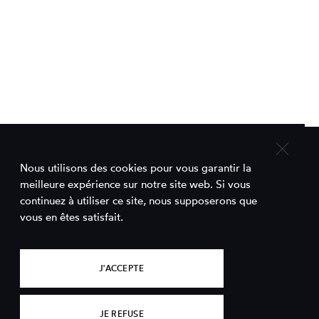
Nous utilisons des cookies pour vous garantir la
Contact
meilleure expérience sur notre site web. Si vous
continuez à utiliser ce site, nous supposerons que
Comett est un projet porté par le
vous en êtes satisfait.
Bureau d'Accueil de Tournages du Lot-
et-Garonne
J'ACCEPTE
16, rue Nationale
47110 Sainte Livrade
Nous contacter
JE REFUSE