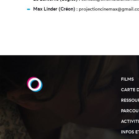
Max Linder (Créon) :
projectioncinemax@gmail.c
FILMS
CARTE 
RESSOU
PARCOU
ACTIVIT
INFOS E