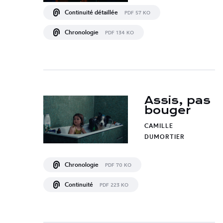
Continuité détaillée
PDF 57 KO
Chronologie
PDF 134 KO
Assis, pas
bouger
CAMILLE
DUMORTIER
Chronologie
PDF 70 KO
Continuité
PDF 223 KO