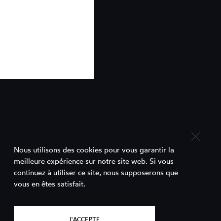
Nous utilisons des cookies pour vous garantir la
meilleure expérience sur notre site web. Si vous
continuez à utiliser ce site, nous supposerons que
Contact
vous en êtes satisfait.
Comett est un projet porté par le
Bureau d'Accueil de Tournages du Lot-
J'ACCEPTE