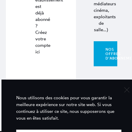
médiateurs
est
cinéma,
déjà
exploitants
abonné
de
?
salle…)
Créez
votre
compte
NOS
ici
OFFRES
D’ABONNEM
Nous utilisons des cookies pour vous garantir la
meilleure expérience sur notre site web. Si vous
continuez à utiliser ce site, nous supposerons que
vous en êtes satisfait.