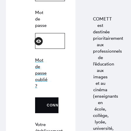
Mot
de
COMETT
passe
est
destinée
prioritairement
aux
professionnels
de
Mot
l’éducation
de
aux
passe
images
oublié
et au
?
cinéma
(enseignants
en
école,
collège,
lycée,
Votre
université,
établissement