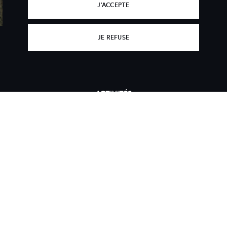
J'ACCEPTE
FILMS
JE REFUSE
CARTE DES TOURNAGES
RESSOURCES
PARCOURS PÉDAGOGIQUES
ACTIVITÉS
INFOS ET DISPOSITIFS
ABÉCÉDAIRE
MÉTIERS
ACCUEIL
À PROPOS DE COMETT
INTERVENANTS
FESTIVAL COMETT
MENTIONS LÉGALES