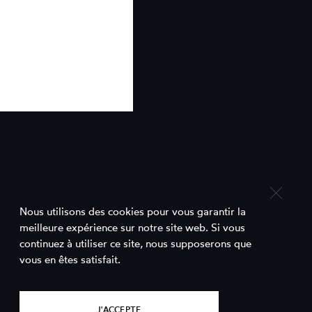
Nous utilisons des cookies pour vous garantir la
meilleure expérience sur notre site web. Si vous
continuez à utiliser ce site, nous supposerons que
Contact
vous en êtes satisfait.
Comett est un projet porté par le
Bureau d'Accueil de Tournages du Lot-
J'ACCEPTE