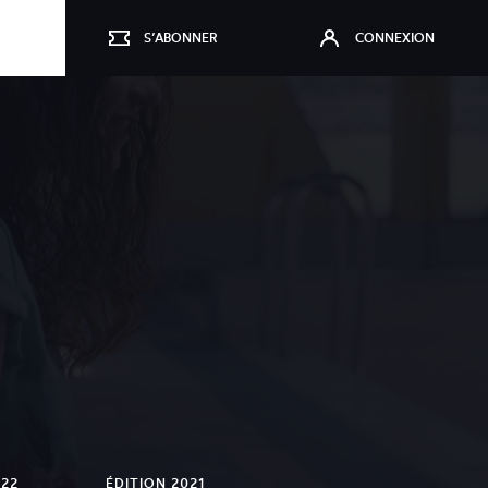
S’ABONNER
CONNEXION
022
ÉDITION 2021