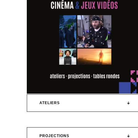
ATELIERS
SUÉDÉNIMA
PROJECTIONS