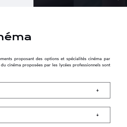
inéma
sements proposant des options et spécialités cinéma par
 du cinéma proposées par les lycées professionnels sont
néral et technologique
) –
Option cinéma audiovisuel
ou
enseignement de