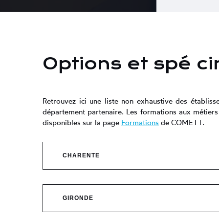
Options et spé c
Retrouvez ici une liste non exhaustive des établis
département partenaire. Les formations aux métiers
disponibles sur la page
Formations
de COMETT.
CHARENTE
Lycée d’enseignement gé
GIRONDE
Lycée de l’Image et du Son à Angoulême (LISA